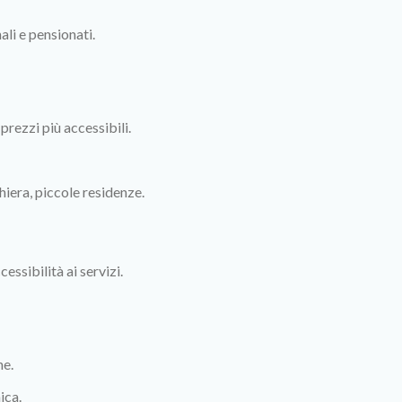
li e pensionati.
prezzi più accessibili.
iera, piccole residenze.
ssibilità ai servizi.
he.
ica.