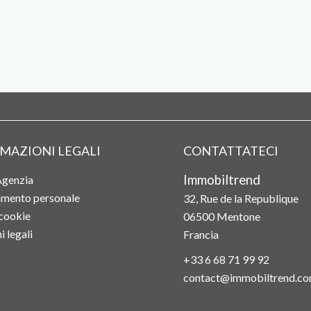
MAZIONI LEGALI
CONTATTATECI
Immobiltrend
Agenzia
mento personale
32, Rue de la Republique
cookie
06500
Mentone
 legali
Francia
+33 6 68 71 99 92
contact@immobiltrend.c