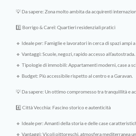
💡 Da sapere: Zona molto ambita da acquirenti internaziona
3️⃣ Borrigo & Careï: Quartieri residenziali pratici
🔹 Ideale per: Famiglie e lavoratori in cerca di spazi ampi a 
🔹 Vantaggi: Scuole, negozi, rapido accesso all’autostrada.
🔹 Tipologie di immobili: Appartamenti moderni, case a sch
🔹 Budget: Più accessibile rispetto al centro e a Garavan.
💡 Da sapere: Un ottimo compromesso tra tranquillità e acce
4️⃣ Città Vecchia: Fascino storico e autenticità
🔹 Ideale per: Amanti della storia e delle case caratteristic
🔹 Vantaggi: Vicoli pittoreschi, atmosfera mediterranea un