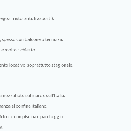
gozi, ristoranti, trasporti).
.
 spesso con balcone o terrazza.
e molto richiesto.
nto locativo, soprattutto stagionale.
 mozzafiato sul mare e sull’Italia.
anza al confine italiano.
esidence con piscina e parcheggio.
a.