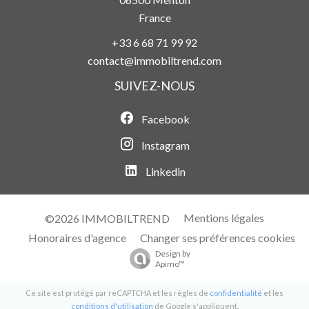
France
+33 6 68 71 99 92
contact@immobiltrend.com
SUIVEZ-NOUS
Facebook
Instagram
Linkedin
Mentions légales
©2026 IMMOBILTREND
Honoraires d'agence
Changer ses préférences cookies
Design by
Apimo™
Ce site est protégé par reCAPTCHA et les règles de
confidentialité
et les
conditions d'utilisation
de Google s'appliquent.